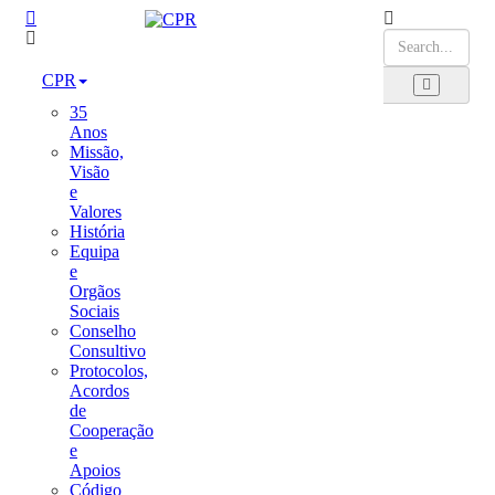
CPR
35
Anos
Missão,
Visão
e
Valores
História
Equipa
e
Orgãos
Sociais
Conselho
Consultivo
Protocolos,
Acordos
de
Cooperação
e
Apoios
Código