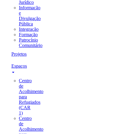
Jurídico
Informação
e
Divulgação
Pública
Integração
Formação
Patrocínio
Comunitário
Projetos
Espaços
Centro
de
Acolhimento
para
Refugiados
(CAR
1)
Centro
de
Acolhimento