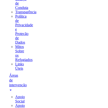
de
Conduta
Transparência
Política
de
Privacidade
e
Proteção
de
Dados
Mitos
Sobre
os
Refugiados
Links
Úteis
Áreas
de
intervenção
Apoio
Social
Apoio