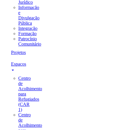
Jurídico
Informação
e
Divulgação
Pública
Integração
Formação
Patrocínio
Comunitário
Projetos
Espaços
Centro
de
Acolhimento
para
Refugiados
(CAR
1)
Centro
de
Acolhimento