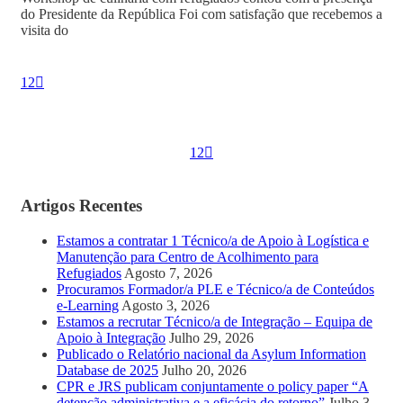
do Presidente da República Foi com satisfação que recebemos a
visita do
1
2
1
2
Artigos Recentes
Estamos a contratar 1 Técnico/a de Apoio à Logística e
Manutenção para Centro de Acolhimento para
Refugiados
Agosto 7, 2026
Procuramos Formador/a PLE e Técnico/a de Conteúdos
e-Learning
Agosto 3, 2026
Estamos a recrutar Técnico/a de Integração – Equipa de
Apoio à Integração
Julho 29, 2026
Publicado o Relatório nacional da Asylum Information
Database de 2025
Julho 20, 2026
CPR e JRS publicam conjuntamente o policy paper “A
detenção administrativa e a eficácia do retorno”
Julho 3,