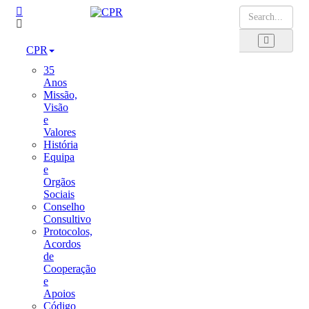
CPR
35
Anos
Missão,
Visão
e
Valores
História
Equipa
e
Orgãos
Sociais
Conselho
Consultivo
Protocolos,
Acordos
de
Cooperação
e
Apoios
Código