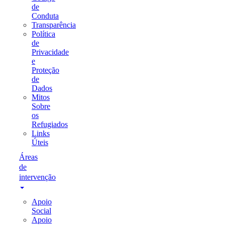
de
Conduta
Transparência
Política
de
Privacidade
e
Proteção
de
Dados
Mitos
Sobre
os
Refugiados
Links
Úteis
Áreas
de
intervenção
Apoio
Social
Apoio