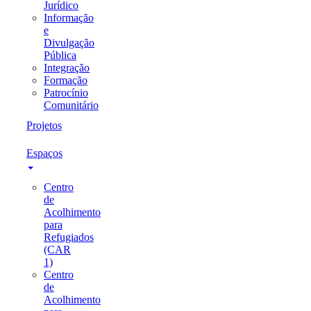
Jurídico
Informação
e
Divulgação
Pública
Integração
Formação
Patrocínio
Comunitário
Projetos
Espaços
Centro
de
Acolhimento
para
Refugiados
(CAR
1)
Centro
de
Acolhimento