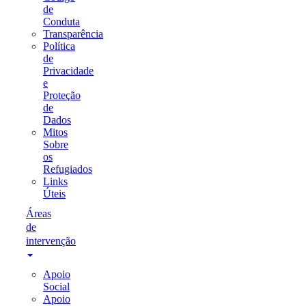
de
Conduta
Transparência
Política
de
Privacidade
e
Proteção
de
Dados
Mitos
Sobre
os
Refugiados
Links
Úteis
Áreas
de
intervenção
Apoio
Social
Apoio