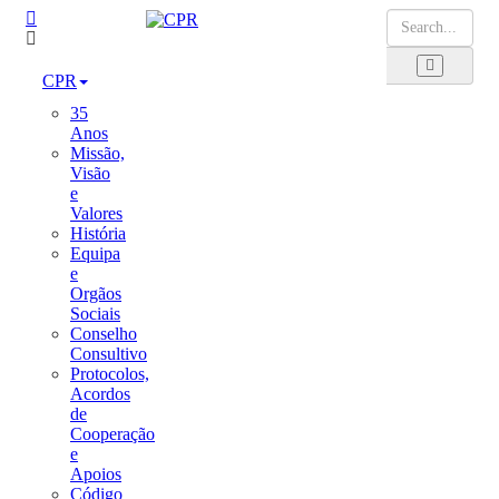
CPR
35
Anos
Missão,
Visão
e
Valores
História
Equipa
e
Orgãos
Sociais
Conselho
Consultivo
Protocolos,
Acordos
de
Cooperação
e
Apoios
Código