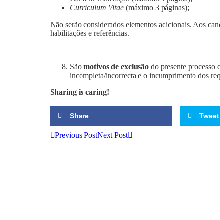
Curriculum Vitae
(máximo 3 páginas);
Não serão considerados elementos adicionais. Aos can
habilitações e referências.
São
motivos de exclusão
do presente processo 
incompleta/incorrecta
e o incumprimento dos req
Sharing is caring!
Share
Tweet
Previous Post
Next Post