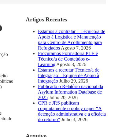
Artigos Recentes
O
Estamos a contratar 1 Técnico/a de
Apoio à Logística e Manutenção
para Centro de Acolhimento para
Refugiados
Agosto 7, 2026
Procuramos Formador/a PLE e
cção
Técnico/a de Conteúdos e-
Learning
Agosto 3, 2026
Estamos a recrutar Técnico/a de
Integração – Equipa de Apoio à
eito
Integração
Julho 29, 2026
líticas
Publicado o Relatório nacional da
á
Asylum Information Database de
2025
Julho 20, 2026
CPR e JRS publicam
conjuntamente o policy paper “A
e
detenção administrativa e a eficácia
eito de
do retorno”
Julho 3, 2026
Arquivo