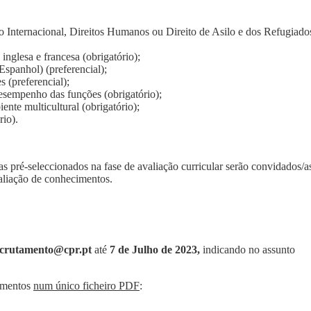
 Internacional, Direitos Humanos ou Direito de Asilo e dos Refugiado
inglesa e francesa (obrigatório);
spanhol) (preferencial);
s (preferencial);
esempenho das funções (obrigatório);
nte multicultural (obrigatório);
rio).
s pré-seleccionados na fase de avaliação curricular serão convidados/a
valiação de conhecimentos.
ecrutamento@cpr.pt
até
7 de Julho de 2023,
indicando no assunto
lementos
num único ficheiro PDF
: