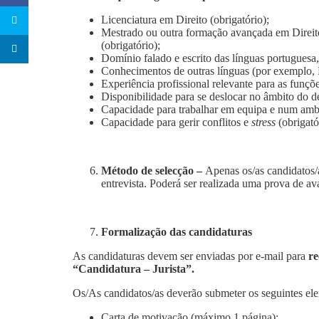
Licenciatura em Direito (obrigatório);
Mestrado ou outra formação avançada em Direito
(obrigatório);
Domínio falado e escrito das línguas portuguesa, 
Conhecimentos de outras línguas (por exemplo, E
Experiência profissional relevante para as funçõe
Disponibilidade para se deslocar no âmbito do d
Capacidade para trabalhar em equipa e num ambie
Capacidade para gerir conflitos e
stress
(obrigató
Método de selecção –
Apenas os/as candidatos/a
entrevista. Poderá ser realizada uma prova de a
Formalização das candidaturas
As candidaturas devem ser enviadas por e-mail para
r
“Candidatura – Jurista”.
Os/As candidatos/as deverão submeter os seguintes e
Carta de motivação (máximo 1 página);