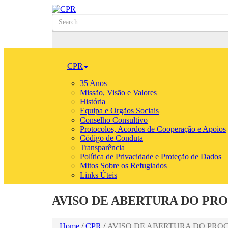
CPR
35 Anos
Missão, Visão e Valores
História
Equipa e Orgãos Sociais
Conselho Consultivo
Protocolos, Acordos de Cooperação e Apoios
Código de Conduta
Transparência
Política de Privacidade e Proteção de Dados
Mitos Sobre os Refugiados
Links Úteis
AVISO DE ABERTURA DO PRO
Home
/
CPR
/
AVISO DE ABERTURA DO PROCE