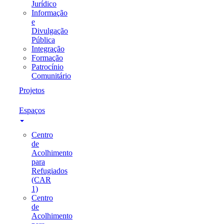
Jurídico
Informação
e
Divulgação
Pública
Integração
Formação
Patrocínio
Comunitário
Projetos
Espaços
Centro
de
Acolhimento
para
Refugiados
(CAR
1)
Centro
de
Acolhimento