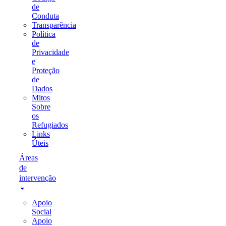
de
Conduta
Transparência
Política
de
Privacidade
e
Proteção
de
Dados
Mitos
Sobre
os
Refugiados
Links
Úteis
Áreas
de
intervenção
Apoio
Social
Apoio