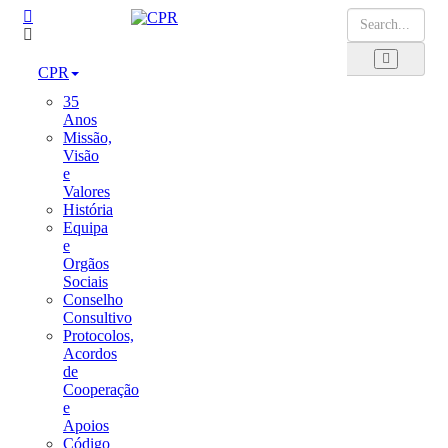
CPR
35
Anos
Missão,
Visão
e
Valores
História
Equipa
e
Orgãos
Sociais
Conselho
Consultivo
Protocolos,
Acordos
de
Cooperação
e
Apoios
Código