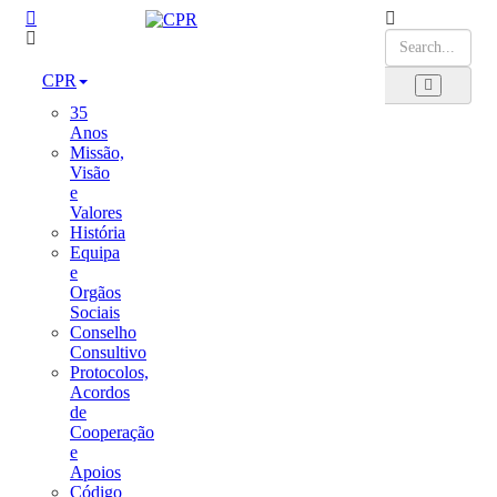
CPR
35
Anos
Missão,
Visão
e
Valores
História
Equipa
e
Orgãos
Sociais
Conselho
Consultivo
Protocolos,
Acordos
de
Cooperação
e
Apoios
Código