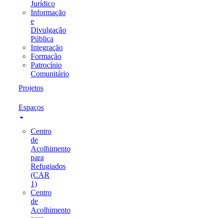
Jurídico
Informação
e
Divulgação
Pública
Integração
Formação
Patrocínio
Comunitário
Projetos
Espaços
Centro
de
Acolhimento
para
Refugiados
(CAR
1)
Centro
de
Acolhimento