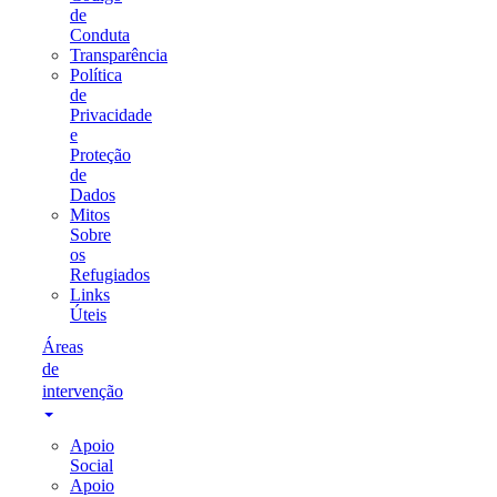
de
Conduta
Transparência
Política
de
Privacidade
e
Proteção
de
Dados
Mitos
Sobre
os
Refugiados
Links
Úteis
Áreas
de
intervenção
Apoio
Social
Apoio