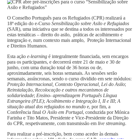
O Conselho Português para os Refugiados (CPR) realizará a
18ª edição do e-Curso
Sensibilização sobre Asilo e Refugiados
(SAR), uma iniciativa que se destina a todos os interessados por
estas temáticas – direito do asilo, práticas de acolhimento e
integração e, num contexto mais amplo, Proteção Internacional
e Direitos Humanos.
Esta ação
e-learning
é integralmente financiada, sem encargos
para os participantes, e decorrerá entre 21 de maio e 30 de
junho, com uma duração total de 36 horas ou de,
aproximadamente, seis horas semanais. As sessões serão
semanais, assíncronas, sendo o curso dividido em sete módulos:
Proteção Internacional, Contexto Operacional, Lei do Asilo
;
Reinstalação
,
Recolocação e outros mecanismos de
solidariedade
;
Ensino- aprendizagem Português Língua
Estrangeira (PLE)
;
Acolhimento e Integração I, II e III
;
A
situação atual dos refugiados no mundo
e, por fim, a
Conferência final
O Asilo em Portugal
, conduzida por Mónica
Farinha e Tito Matos, Presidente e Vice-Presidente da Direção
do CPR, respetivamente, com transmissão em
live streaming
.
Para realizar a pré-inscrição, bem como aceder às demais