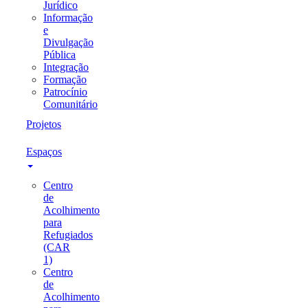
Jurídico
Informação
e
Divulgação
Pública
Integração
Formação
Patrocínio
Comunitário
Projetos
Espaços
Centro
de
Acolhimento
para
Refugiados
(CAR
1)
Centro
de
Acolhimento