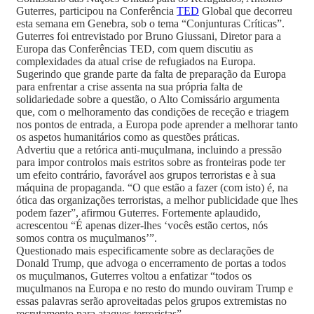
Guterres, parti­ci­pou na Conferência
TED
Global que decorreu
esta semana em Genebra, sob o tema “Conjunturas Críticas”.
Guterres foi entrevistado por Bruno Giussani, Diretor para a
Europa das Conferências TED, com quem discutiu as
complexidades da atual crise de refugiados na Europa.
Sugerindo que grande parte da falta de preparação da Europa
para enfrentar a crise assenta na sua própria falta de
solidariedade sobre a questão, o Alto Comissário argumenta
que, com o melhoramento das condições de receção e triagem
nos pontos de entrada, a Europa pode aprender a melhorar tanto
os aspetos humanitários como as questões práticas.
Advertiu que a retórica anti-muçulmana, incluindo a pressão
para impor controlos mais estritos sobre as fronteiras pode ter
um efeito contrário, favorável aos grupos terroristas e à sua
máquina de propaganda. “O que estão a fazer (com isto) é, na
ótica das organizações terroristas, a melhor publicidade que lhes
podem fazer”, afirmou Guterres. Fortemente aplaudido,
acrescentou “É apenas dizer-lhes ‘vocês estão certos, nós
somos contra os muçulmanos’”.
Questionado mais especificamente sobre as declarações de
Donald Trump, que advoga o encerramento de portas a todos
os muçulmanos, Guterres voltou a enfatizar “todos os
muçulmanos na Europa e no resto do mundo ouviram Trump e
essas palavras serão aproveitadas pelos grupos extremistas no
recrutamento para ataques terroristas”.