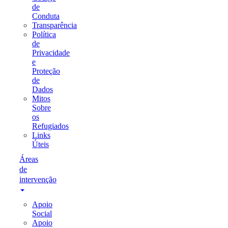
de
Conduta
Transparência
Política
de
Privacidade
e
Proteção
de
Dados
Mitos
Sobre
os
Refugiados
Links
Úteis
Áreas
de
intervenção
Apoio
Social
Apoio