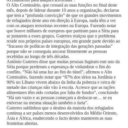
O Alto Comissário, que cessará as suas funções no final deste
mês, depois de liderar durante 10 anos a organização, declarou
que tem a “profunda convicção” de que os grandes movimentos
de refugiados deste ano em direção à Europa, nada têm a ver
com os ataques terroristas recentes na Europa. Fazendo notar
que houve milhares de europeus que partiram para a Síria para
se juntarem a esses grupos, Guterres realçou que o problema
reside nos próprios países europeus, em grande parte devido ao
“fracasso de políticas de integração das gerações passadas”
porque não se conseguiu ancorar firmemente as pessoas
recebidas ao longo de três décadas.
António Guterres disse que muitas pessoas fugiram este ano da
Síria porque perderam a esperança de vislumbrar o fim do
conflito. “Não há uma luz ao fim do túnel”, afirmou o Alto
Comissário, fazendo notar que “87% dos sírios na Jordânia e
90% no Líbano vivem abaixo da linha da pobreza e cerca de
metade das crianças não vão à escola. Acresce que as rações
alimentares têm sido cortadas por falta de fundos”, concluindo
“Há um vazio e as pessoas começam a deslocar-se… se eu
estivesse na mesma situação também o faria”.
Guterres sublinhou que o destino da maioria dos refugiados
continua a ser países menos desenvolvidos do Médio Oriente,
Ásia e África, enaltecendo o facto destes manterem as suas
fronteiras abertas.