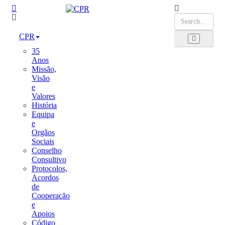
CPR
35
Anos
Missão,
Visão
e
Valores
História
Equipa
e
Orgãos
Sociais
Conselho
Consultivo
Protocolos,
Acordos
de
Cooperação
e
Apoios
Código