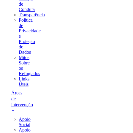
de
Conduta
Transparência
Política
de
Privacidade
e
Proteção
de
Dados
Mitos
Sobre
os
Refugiados
Links
Úteis
Áreas
de
intervenção
Apoio
Social
Apoio