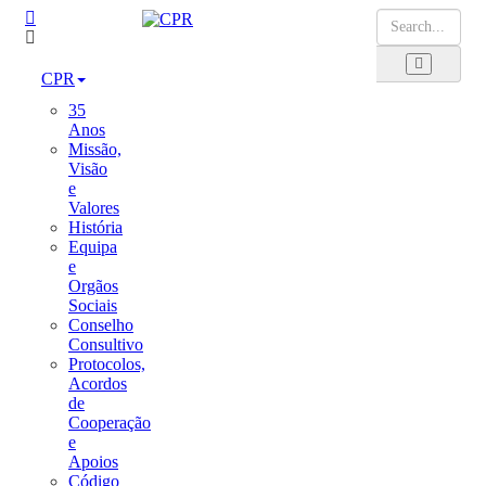
CPR
35
Anos
Missão,
Visão
e
Valores
História
Equipa
e
Orgãos
Sociais
Conselho
Consultivo
Protocolos,
Acordos
de
Cooperação
e
Apoios
Código