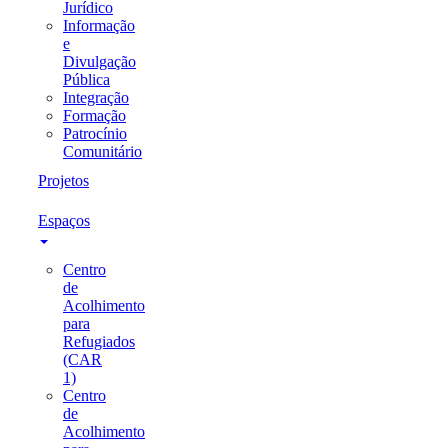
Jurídico
Informação
e
Divulgação
Pública
Integração
Formação
Patrocínio
Comunitário
Projetos
Espaços
Centro
de
Acolhimento
para
Refugiados
(CAR
1)
Centro
de
Acolhimento