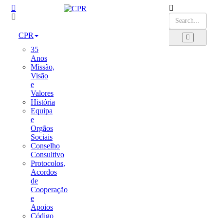
CPR
35
Anos
Missão,
Visão
e
Valores
História
Equipa
e
Orgãos
Sociais
Conselho
Consultivo
Protocolos,
Acordos
de
Cooperação
e
Apoios
Código