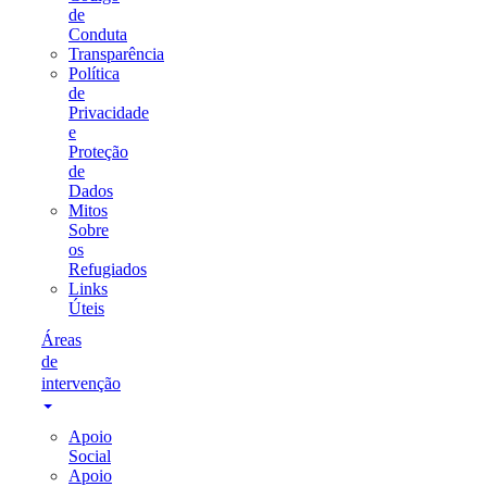
de
Conduta
Transparência
Política
de
Privacidade
e
Proteção
de
Dados
Mitos
Sobre
os
Refugiados
Links
Úteis
Áreas
de
intervenção
Apoio
Social
Apoio