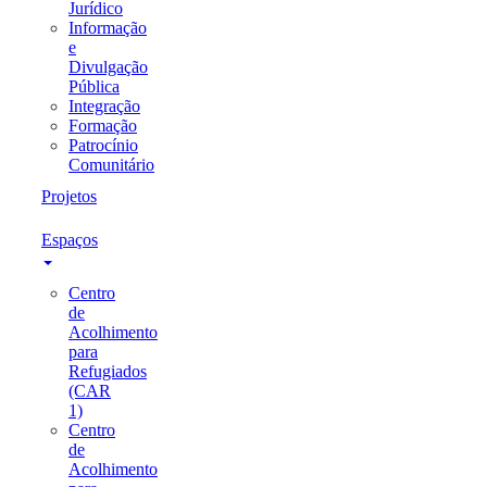
Jurídico
Informação
e
Divulgação
Pública
Integração
Formação
Patrocínio
Comunitário
Projetos
Espaços
Centro
de
Acolhimento
para
Refugiados
(CAR
1)
Centro
de
Acolhimento