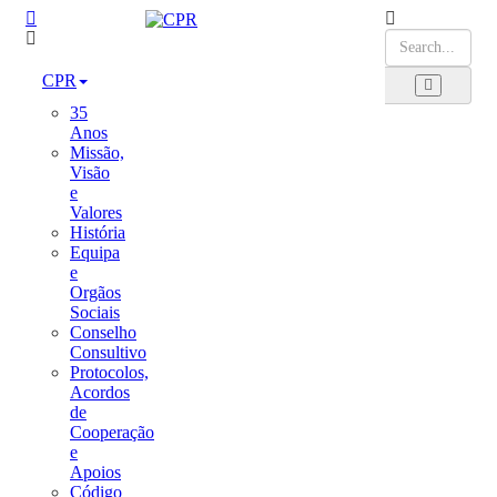
CPR
35
Anos
Missão,
Visão
e
Valores
História
Equipa
e
Orgãos
Sociais
Conselho
Consultivo
Protocolos,
Acordos
de
Cooperação
e
Apoios
Código