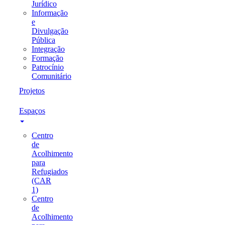
Jurídico
Informação
e
Divulgação
Pública
Integração
Formação
Patrocínio
Comunitário
Projetos
Espaços
Centro
de
Acolhimento
para
Refugiados
(CAR
1)
Centro
de
Acolhimento