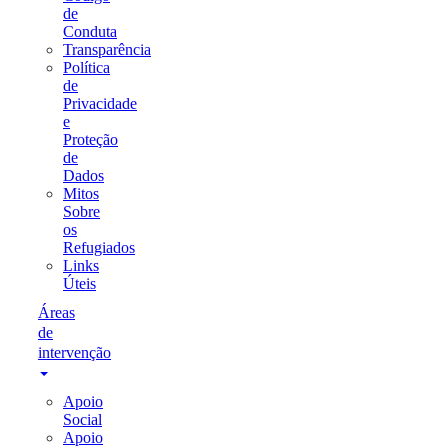
de
Conduta
Transparência
Política
de
Privacidade
e
Proteção
de
Dados
Mitos
Sobre
os
Refugiados
Links
Úteis
Áreas
de
intervenção
Apoio
Social
Apoio