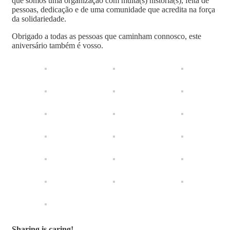
que somos uma organização com muita(s) história(s), feita de
pessoas, dedicação e de uma comunidade que acredita na força
da solidariedade.
Obrigado a todas as pessoas que caminham connosco, este
aniversário também é vosso.
Sharing is caring!