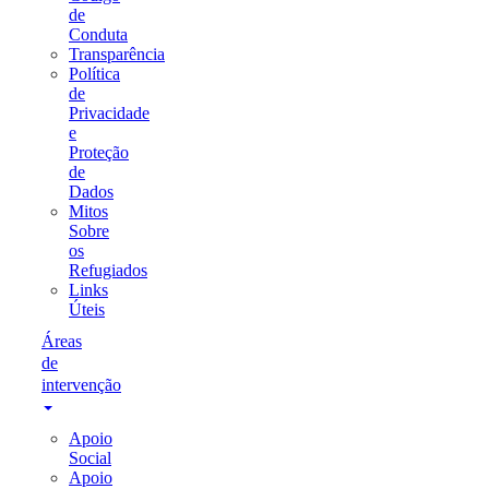
de
Conduta
Transparência
Política
de
Privacidade
e
Proteção
de
Dados
Mitos
Sobre
os
Refugiados
Links
Úteis
Áreas
de
intervenção
Apoio
Social
Apoio