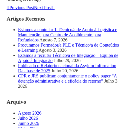
Previous Post
Next Post
Artigos Recentes
Estamos a contratar 1 Técnico/a de Apoio à Logística e
Manutenção para Centro de Acolhimento para
Refugiados
Agosto 7, 2026
Procuramos Formador/a PLE e Técnico/a de Conteúdos
e-Learning
Agosto 3, 2026
Estamos a recrutar Técnico/a de Integração – Equipa de
Apoio à Integração
Julho 29, 2026
Publicado o Relatório nacional da Asylum Information
Database de 2025
Julho 20, 2026
CPR e JRS publicam conjuntamente o policy paper “A
detenção administrativa e a eficácia do retorno”
Julho 3,
2026
Arquivo
Agosto 2026
Julho 2026
Junho 2026