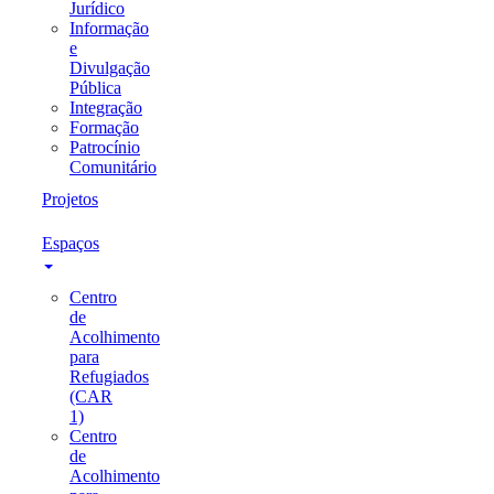
Jurídico
Informação
e
Divulgação
Pública
Integração
Formação
Patrocínio
Comunitário
Projetos
Espaços
Centro
de
Acolhimento
para
Refugiados
(CAR
1)
Centro
de
Acolhimento