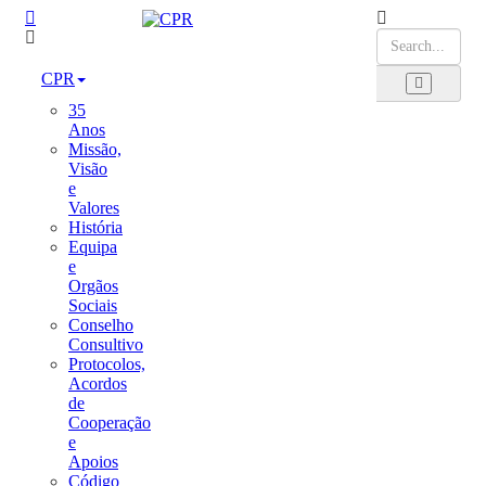
CPR
35
Anos
Missão,
Visão
e
Valores
História
Equipa
e
Orgãos
Sociais
Conselho
Consultivo
Protocolos,
Acordos
de
Cooperação
e
Apoios
Código