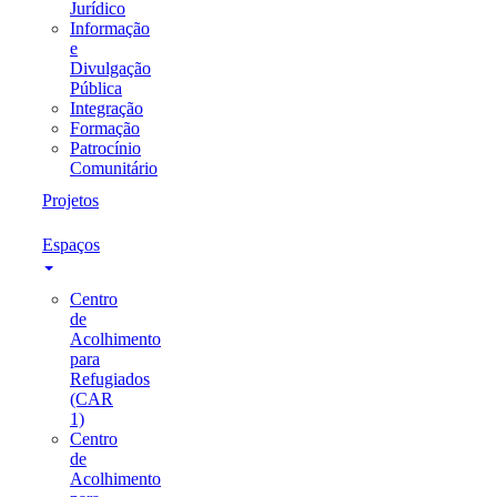
Jurídico
Informação
e
Divulgação
Pública
Integração
Formação
Patrocínio
Comunitário
Projetos
Espaços
Centro
de
Acolhimento
para
Refugiados
(CAR
1)
Centro
de
Acolhimento