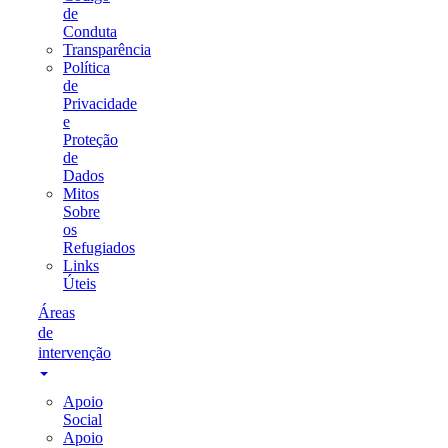
de
Conduta
Transparência
Política
de
Privacidade
e
Proteção
de
Dados
Mitos
Sobre
os
Refugiados
Links
Úteis
Áreas
de
intervenção
Apoio
Social
Apoio