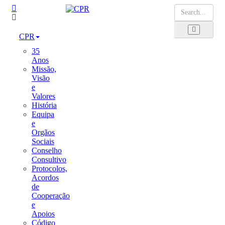
CPR
35
Anos
Missão,
Visão
e
Valores
História
Equipa
e
Orgãos
Sociais
Conselho
Consultivo
Protocolos,
Acordos
de
Cooperação
e
Apoios
Código