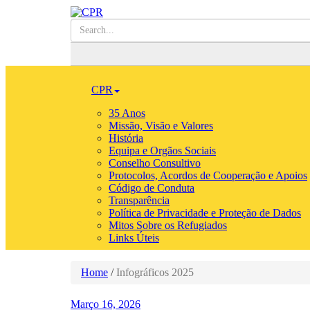
CPR
35 Anos
Missão, Visão e Valores
História
Equipa e Orgãos Sociais
Conselho Consultivo
Protocolos, Acordos de Cooperação e Apoios
Código de Conduta
Transparência
Política de Privacidade e Proteção de Dados
Mitos Sobre os Refugiados
Links Úteis
Home
/
Infográficos 2025
Março 16, 2026