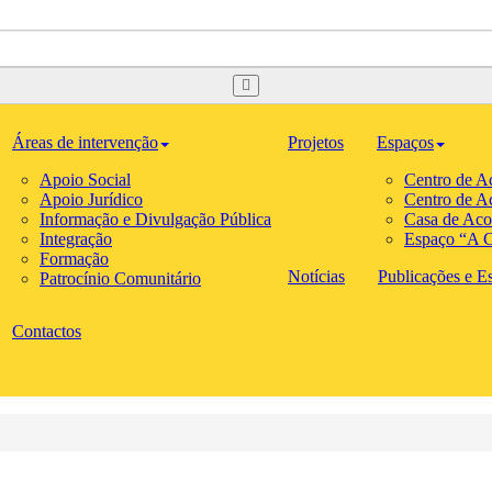
Áreas de intervenção
Projetos
Espaços
Apoio Social
Centro de A
Apoio Jurídico
Centro de A
Informação e Divulgação Pública
Casa de Aco
Integração
Espaço “A C
Formação
Notícias
Publicações e Est
Patrocínio Comunitário
Contactos