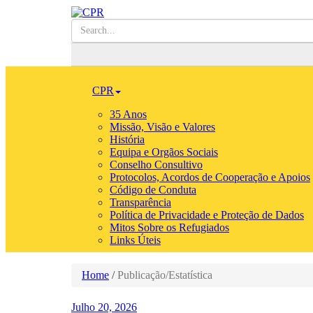
CPR
35 Anos
Missão, Visão e Valores
História
Equipa e Orgãos Sociais
Conselho Consultivo
Protocolos, Acordos de Cooperação e Apoios
Código de Conduta
Transparência
Política de Privacidade e Proteção de Dados
Mitos Sobre os Refugiados
Links Úteis
Home
/
Publicação/Estatística
Julho 20, 2026