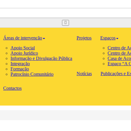
Áreas de intervenção
Projetos
Espaços
Apoio Social
Centro de A
Apoio Jurídico
Centro de A
Informação e Divulgação Pública
Casa de Aco
Integração
Espaço “A C
Formação
Notícias
Publicações e Est
Patrocínio Comunitário
Contactos