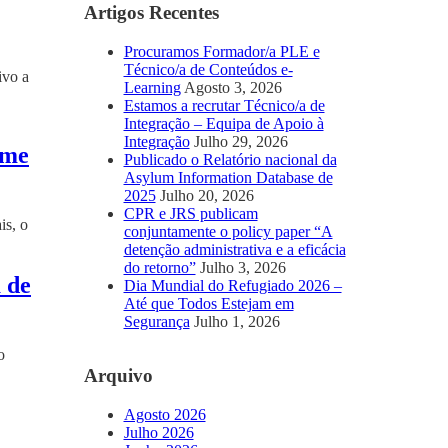
Artigos Recentes
Procuramos Formador/a PLE e
Técnico/a de Conteúdos e-
ivo a
Learning
Agosto 3, 2026
Estamos a recrutar Técnico/a de
Integração – Equipa de Apoio à
Integração
Julho 29, 2026
ime
Publicado o Relatório nacional da
Asylum Information Database de
2025
Julho 20, 2026
CPR e JRS publicam
is, o
conjuntamente o policy paper “A
detenção administrativa e a eficácia
do retorno”
Julho 3, 2026
 de
Dia Mundial do Refugiado 2026 –
Até que Todos Estejam em
Segurança
Julho 1, 2026
o
Arquivo
Agosto 2026
Julho 2026