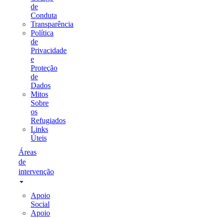
de
Conduta
Transparência
Política
de
Privacidade
e
Proteção
de
Dados
Mitos
Sobre
os
Refugiados
Links
Úteis
Áreas
de
intervenção
Apoio
Social
Apoio