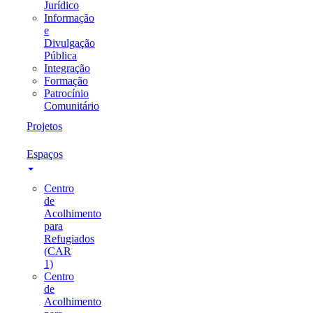
Jurídico
Informação
e
Divulgação
Pública
Integração
Formação
Patrocínio
Comunitário
Projetos
Espaços
Centro
de
Acolhimento
para
Refugiados
(CAR
1)
Centro
de
Acolhimento