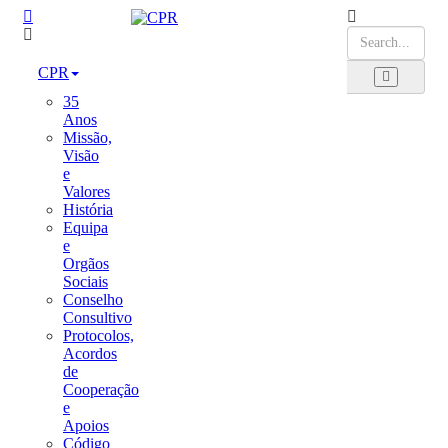
CPR
35
Anos
Missão,
Visão
e
Valores
História
Equipa
e
Orgãos
Sociais
Conselho
Consultivo
Protocolos,
Acordos
de
Cooperação
e
Apoios
Código