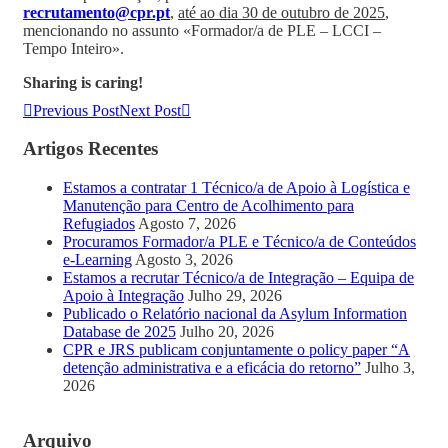
recrutamento@cpr.pt
,
até ao dia 30 de outubro de 2025
,
mencionando no assunto «Formador/a de PLE – LCCI –
Tempo Inteiro».
Sharing is caring!
Previous Post
Next Post
Artigos Recentes
Estamos a contratar 1 Técnico/a de Apoio à Logística e
Manutenção para Centro de Acolhimento para
Refugiados
Agosto 7, 2026
Procuramos Formador/a PLE e Técnico/a de Conteúdos
e-Learning
Agosto 3, 2026
Estamos a recrutar Técnico/a de Integração – Equipa de
Apoio à Integração
Julho 29, 2026
Publicado o Relatório nacional da Asylum Information
Database de 2025
Julho 20, 2026
CPR e JRS publicam conjuntamente o policy paper “A
detenção administrativa e a eficácia do retorno”
Julho 3,
2026
Arquivo