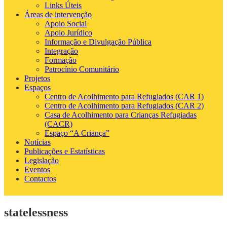
Links Úteis
Áreas de intervenção
Apoio Social
Apoio Jurídico
Informação e Divulgação Pública
Integração
Formação
Patrocínio Comunitário
Projetos
Espaços
Centro de Acolhimento para Refugiados (CAR 1)
Centro de Acolhimento para Refugiados (CAR 2)
Casa de Acolhimento para Crianças Refugiadas
(CACR)
Espaço “A Criança”
Notícias
Publicações e Estatísticas
Legislação
Eventos
Contactos
statelessness