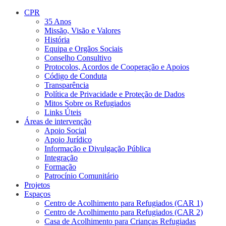
CPR
35 Anos
Missão, Visão e Valores
História
Equipa e Orgãos Sociais
Conselho Consultivo
Protocolos, Acordos de Cooperação e Apoios
Código de Conduta
Transparência
Política de Privacidade e Proteção de Dados
Mitos Sobre os Refugiados
Links Úteis
Áreas de intervenção
Apoio Social
Apoio Jurídico
Informação e Divulgação Pública
Integração
Formação
Patrocínio Comunitário
Projetos
Espaços
Centro de Acolhimento para Refugiados (CAR 1)
Centro de Acolhimento para Refugiados (CAR 2)
Casa de Acolhimento para Crianças Refugiadas