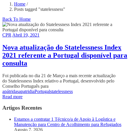
Home
/
Posts tagged "statelessness"
Back To Home
CPR
Abril 19, 2021
Nova atualização do Statelessness Index
2021 referente a Portugal disponível para
consulta
Foi publicada no dia 21 de Março a mais recente actualização
do Statelessness Index relativo a Portugal, desenvolvido pelo
Conselho Português para
apátridas
apatridia
Portugal
statelessness
Read more
Artigos Recentes
Estamos a contratar 1 Técnico/a de Apoio à Logística e
Manutenção para Centro de Acolhimento para Refugiados
Agosto 7, 2026