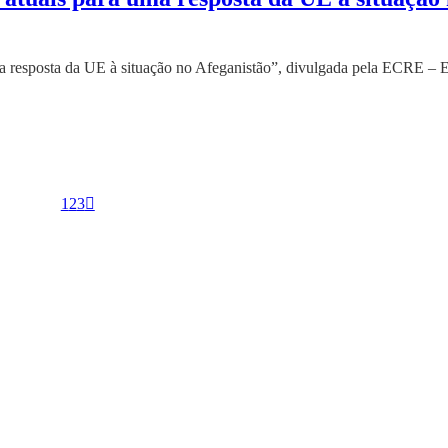
uma resposta da UE à situação no Afeganistão”, divulgada pela ECRE –
1
2
3