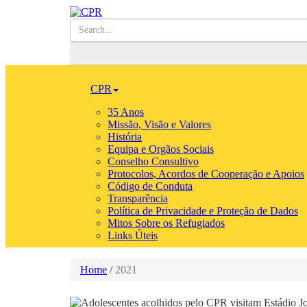
CPR
35 Anos
Missão, Visão e Valores
História
Equipa e Orgãos Sociais
Conselho Consultivo
Protocolos, Acordos de Cooperação e Apoios
Código de Conduta
Transparência
Política de Privacidade e Proteção de Dados
Mitos Sobre os Refugiados
Links Úteis
Home
/
2021