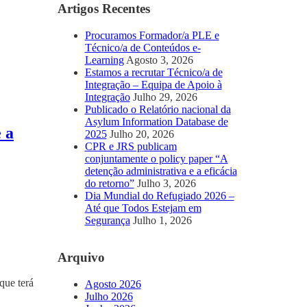
Artigos Recentes
Procuramos Formador/a PLE e
Técnico/a de Conteúdos e-
Learning
Agosto 3, 2026
Estamos a recrutar Técnico/a de
Integração – Equipa de Apoio à
Integração
Julho 29, 2026
Publicado o Relatório nacional da
Asylum Information Database de
 a
2025
Julho 20, 2026
CPR e JRS publicam
conjuntamente o policy paper “A
detenção administrativa e a eficácia
do retorno”
Julho 3, 2026
Dia Mundial do Refugiado 2026 –
Até que Todos Estejam em
Segurança
Julho 1, 2026
Arquivo
que terá
Agosto 2026
Julho 2026