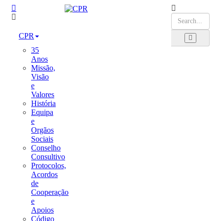
CPR
35
Anos
Missão,
Visão
e
Valores
História
Equipa
e
Orgãos
Sociais
Conselho
Consultivo
Protocolos,
Acordos
de
Cooperação
e
Apoios
Código