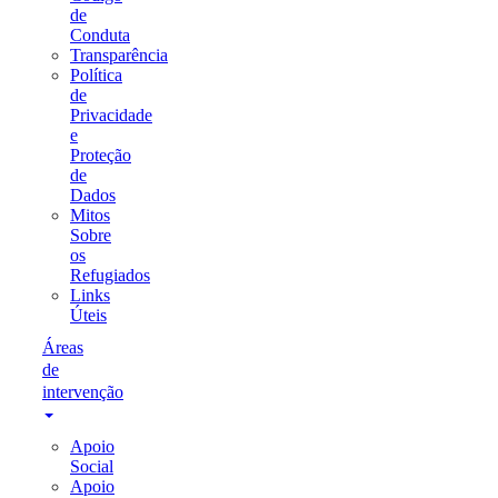
de
Conduta
Transparência
Política
de
Privacidade
e
Proteção
de
Dados
Mitos
Sobre
os
Refugiados
Links
Úteis
Áreas
de
intervenção
Apoio
Social
Apoio