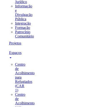
Jurídico
Informação
e
Divulgação
Pública
Integração
Formação
Patrocínio
Comunitário
Projetos
Espaços
Centro
de
Acolhimento
para
Refugiados
(CAR
1)
Centro
de
Acolhimento