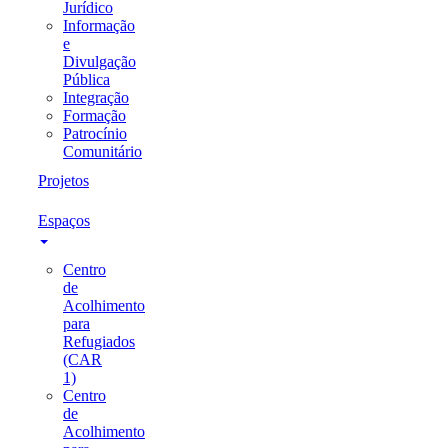
Jurídico
Informação
e
Divulgação
Pública
Integração
Formação
Patrocínio
Comunitário
Projetos
Espaços
Centro
de
Acolhimento
para
Refugiados
(CAR
1)
Centro
de
Acolhimento