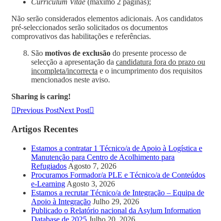
Curriculum Vitae
(máximo 2 páginas);
Não serão considerados elementos adicionais. Aos candidatos
pré-seleccionados serão solicitados os documentos
comprovativos das habilitações e referências.
São
motivos de exclusão
do presente processo de
selecção a apresentação da
candidatura fora do prazo ou
incompleta/incorrecta
e o incumprimento dos requisitos
mencionados neste aviso.
Sharing is caring!
Previous Post
Next Post
Artigos Recentes
Estamos a contratar 1 Técnico/a de Apoio à Logística e
Manutenção para Centro de Acolhimento para
Refugiados
Agosto 7, 2026
Procuramos Formador/a PLE e Técnico/a de Conteúdos
e-Learning
Agosto 3, 2026
Estamos a recrutar Técnico/a de Integração – Equipa de
Apoio à Integração
Julho 29, 2026
Publicado o Relatório nacional da Asylum Information
Database de 2025
Julho 20, 2026