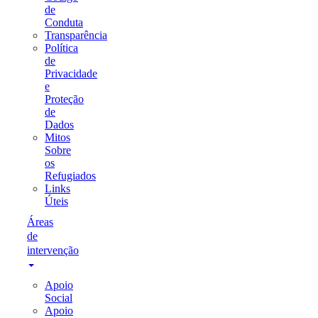
de
Conduta
Transparência
Política
de
Privacidade
e
Proteção
de
Dados
Mitos
Sobre
os
Refugiados
Links
Úteis
Áreas
de
intervenção
Apoio
Social
Apoio