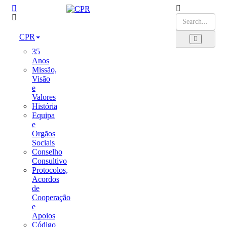
CPR
35
Anos
Missão,
Visão
e
Valores
História
Equipa
e
Orgãos
Sociais
Conselho
Consultivo
Protocolos,
Acordos
de
Cooperação
e
Apoios
Código