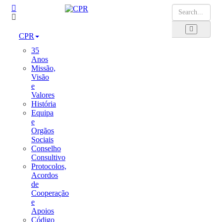
CPR
35
Anos
Missão,
Visão
e
Valores
História
Equipa
e
Orgãos
Sociais
Conselho
Consultivo
Protocolos,
Acordos
de
Cooperação
e
Apoios
Código