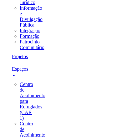
Jurídico
Informação
e
Divulgação
Pública
Integração
Formação
Patrocínio
Comunitário
Projetos
Espaços
Centro
de
Acolhimento
para
Refugiados
(CAR
1)
Centro
de
Acolhimento