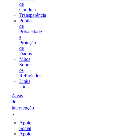
de
Conduta
Transparência
Política
de
Privacidade
e
Proteção
de
Dados
Mitos
Sobre
os
Refugiados
Links
Úteis
Áreas
de
intervenção
Apoio
Social
Apoio