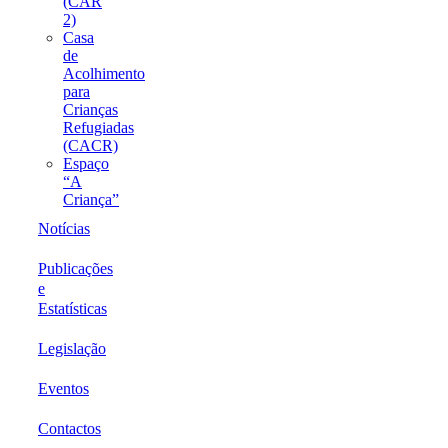
(CAR
2)
Casa
de
Acolhimento
para
Crianças
Refugiadas
(CACR)
Espaço
“A
Criança”
Notícias
Publicações
e
Estatísticas
Legislação
Eventos
Contactos