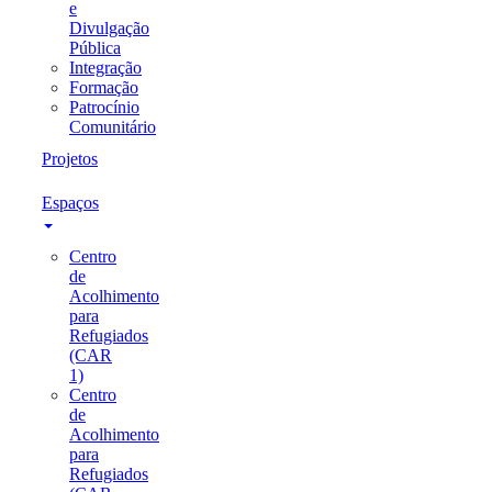
e
Divulgação
Pública
Integração
Formação
Patrocínio
Comunitário
Projetos
Espaços
Centro
de
Acolhimento
para
Refugiados
(CAR
1)
Centro
de
Acolhimento
para
Refugiados