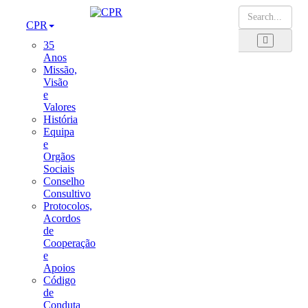
CPR
35
Anos
Missão,
Visão
e
Valores
História
Equipa
e
Orgãos
Sociais
Conselho
Consultivo
Protocolos,
Acordos
de
Cooperação
e
Apoios
Código
de
Conduta