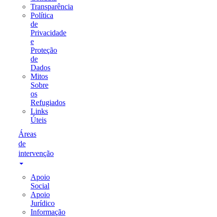
Transparência
Política
de
Privacidade
e
Proteção
de
Dados
Mitos
Sobre
os
Refugiados
Links
Úteis
Áreas
de
intervenção
Apoio
Social
Apoio
Jurídico
Informação